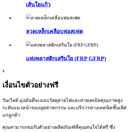
เส้นใยแก้ว
ลวดเหล็กเคลือบฟอสเฟต
แท่งพลาสติกเสริมใย (FRP GFRP)
x
เงื่อนไขตัวอย่างฟรี
วันเวิลด์ มุ่งมั่นที่จะมอบวัสดุสายไฟและสายเคเบิลคุณภาพสูง
ระดับแนวหน้าของอุตสาหกรรม และบริการทางเทคนิคชั้นเลิศ
แก่ลูกค้า
คุณสามารถขอรับตัวอย่างผลิตภัณฑ์ที่คุณสนใจได้ฟรี ซึ่ง