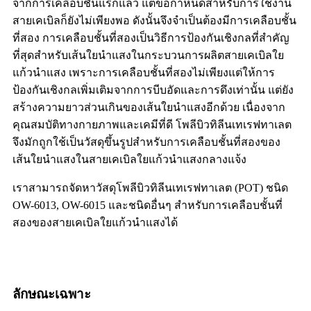
จากการเคลือบชั้นแรกแล้ว แต่ข้อกำหนดสำหรับการใช้งาน
สายเคเบิลก็ยังไม่เพียงพอ ดังนั้นจึงจำเป็นต้องมีการเคลือบชั้น
ที่สอง การเคลือบชั้นที่สองเป็นวิธีการป้องกันเชิงกลที่สำคัญ
ที่สุดสำหรับเส้นใยนำแสงในกระบวนการผลิตสายเคเบิลใย
แก้วนำแสง เพราะการเคลือบชั้นที่สองไม่เพียงแต่ให้การ
ป้องกันเชิงกลเพิ่มเติมจากการบีบอัดและการดึงเท่านั้น แต่ยัง
สร้างความยาวส่วนเกินของเส้นใยนำแสงอีกด้วย เนื่องจาก
คุณสมบัติทางกายภาพและเคมีที่ดี โพลีบิวทิลีนเทเรฟทาเลต
จึงมักถูกใช้เป็นวัสดุขึ้นรูปสำหรับการเคลือบชั้นที่สองของ
เส้นใยนำแสงในสายเคเบิลใยแก้วนำแสงกลางแจ้ง
เราสามารถจัดหาวัสดุโพลีบิวทิลีนเทเรฟทาเลต (POT) ชนิด
OW-6013, OW-6015 และชนิดอื่นๆ สำหรับการเคลือบชั้นที่
สองของสายเคเบิลใยแก้วนำแสงได้
ลักษณะเฉพาะ