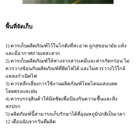
พื้นที่จัดเก็บ
1) ควรเก็บผลิตภัณฑ์ไว้ในโกดังที่สะอาด ถูกสุขอนามัย แห้ง
และมีอากาศถ่ายเทสะดวก
2) ควรเก็บผลิตภัณฑ์ให้ห่างจากสารเคมีและสารกัดกร่อน ไม่
ควรวางซ้อนกับผลิตภัณฑ์ที่ติดไฟได้ และไม่ควรวางไว้ใกล้
แหล่งกำเนิดไฟ
3) ควรหลีกเลี่ยงการใช้งานผลิตภัณฑ์โดยโดนแสงแดด
โดยตรงและฝน
4) ควรบรรจุสินค้าให้มิดชิดเพื่อป้องกันความชื้นและสิ่ง
สกปรก
5) ผลิตภัณฑ์นี้สามารถเก็บรักษาได้ที่อุณหภูมิปกติเป็นเวลา
12 เดือนนับจากวันที่ผลิต