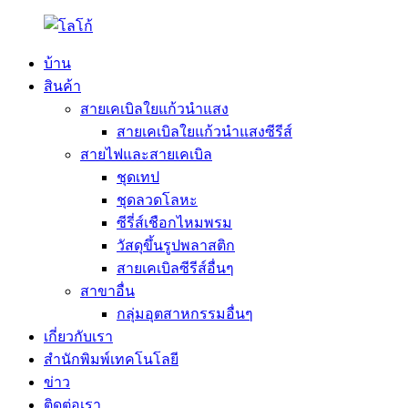
บ้าน
สินค้า
สายเคเบิลใยแก้วนำแสง
สายเคเบิลใยแก้วนำแสงซีรีส์
สายไฟและสายเคเบิล
ชุดเทป
ชุดลวดโลหะ
ซีรี่ส์เชือกไหมพรม
วัสดุขึ้นรูปพลาสติก
สายเคเบิลซีรีส์อื่นๆ
สาขาอื่น
กลุ่มอุตสาหกรรมอื่นๆ
เกี่ยวกับเรา
สำนักพิมพ์เทคโนโลยี
ข่าว
ติดต่อเรา