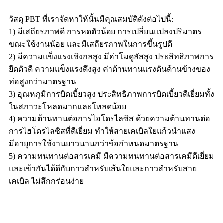
วัสดุ PBT ที่เราจัดหาให้นั้นมีคุณสมบัติดังต่อไปนี้:
1) มีเสถียรภาพดี การหดตัวน้อย การเปลี่ยนแปลงปริมาตร
ขณะใช้งานน้อย และมีเสถียรภาพในการขึ้นรูปดี
2) มีความแข็งแรงเชิงกลสูง มีค่าโมดูลัสสูง ประสิทธิภาพการ
ยืดตัวดี ความแข็งแรงดึงสูง ค่าต้านทานแรงดันด้านข้างของ
ท่อสูงกว่ามาตรฐาน
3) อุณหภูมิการบิดเบี้ยวสูง ประสิทธิภาพการบิดเบี้ยวดีเยี่ยมทั้ง
ในสภาวะโหลดมากและโหลดน้อย
4) ความต้านทานต่อการไฮโดรไลซิส ด้วยความต้านทานต่อ
การไฮโดรไลซิสที่ดีเยี่ยม ทำให้สายเคเบิลใยแก้วนำแสง
มีอายุการใช้งานยาวนานกว่าข้อกำหนดมาตรฐาน
5) ความทนทานต่อสารเคมี มีความทนทานต่อสารเคมีดีเยี่ยม
และเข้ากันได้ดีกับกาวสำหรับเส้นใยและกาวสำหรับสาย
เคเบิล ไม่สึกกร่อนง่าย