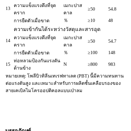
ความแข็งแรงดึงที่จุด
เมกะปาส
13
≥50
54.8
คราก
คาล
％
≥10
48
การยืดตัวเมื่อขาด
ความเข้ากันได้ระหว่างวัสดุและสารอุด
ความแข็งแรงดึงที่จุด
เมกะปาส
14
≥50
54.7
คราก
คาล
％
≥100
148
การยืดตัวเมื่อขาด
ท่อหลวมป้องกันแรงดัน
15
N
≥800
983
ด้านข้าง
หมายเหตุ: โพลีบิวทิลีนเทเรฟทาเลต (PBT) นี้มีความทนทาน
ต่อแรงดันสูง และเหมาะสำหรับการผลิตชั้นเคลือบรองของ
สายเคเบิลไมโครออปติคอลแบบเป่าลม
บรรจุภัณฑ์