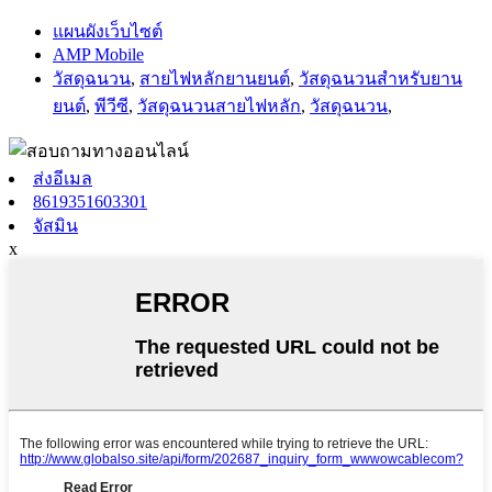
แผนผังเว็บไซต์
AMP Mobile
วัสดุฉนวน
,
สายไฟหลักยานยนต์
,
วัสดุฉนวนสำหรับยาน
ยนต์
,
พีวีซี
,
วัสดุฉนวนสายไฟหลัก
,
วัสดุฉนวน
,
ส่งอีเมล
8619351603301
จัสมิน
x