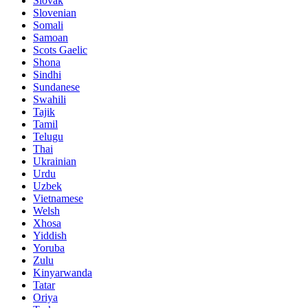
Slovak
Slovenian
Somali
Samoan
Scots Gaelic
Shona
Sindhi
Sundanese
Swahili
Tajik
Tamil
Telugu
Thai
Ukrainian
Urdu
Uzbek
Vietnamese
Welsh
Xhosa
Yiddish
Yoruba
Zulu
Kinyarwanda
Tatar
Oriya