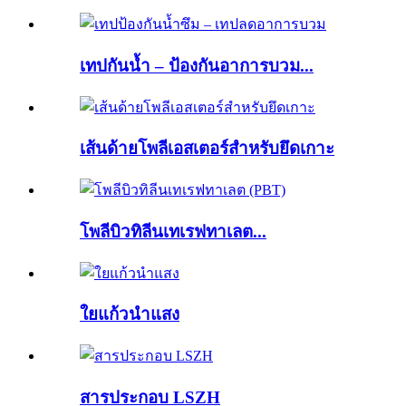
เทปกันน้ำ – ป้องกันอาการบวม...
เส้นด้ายโพลีเอสเตอร์สำหรับยึดเกาะ
โพลีบิวทิลีนเทเรฟทาเลต...
ใยแก้วนำแสง
สารประกอบ LSZH