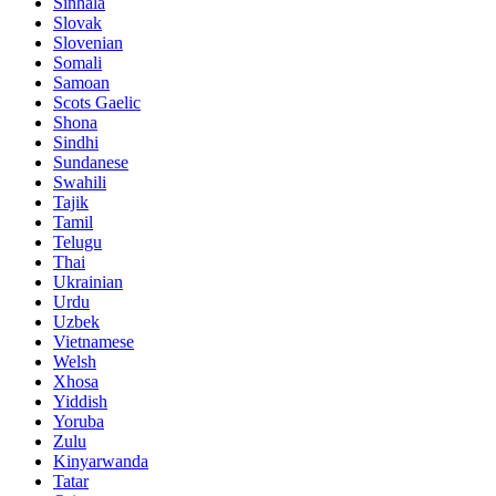
Sinhala
Slovak
Slovenian
Somali
Samoan
Scots Gaelic
Shona
Sindhi
Sundanese
Swahili
Tajik
Tamil
Telugu
Thai
Ukrainian
Urdu
Uzbek
Vietnamese
Welsh
Xhosa
Yiddish
Yoruba
Zulu
Kinyarwanda
Tatar