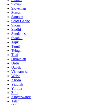
Slovak
Slovenian
Somali
Samoan
Scots Gaelic
Shona
Sindhi
Sundanese
Swahili
Tajik
Tamil
Telugu
Thai
Ukrainian
Urdu
Uzbek
Vietnamese
Welsh
Xhosa
Yiddish
Yoruba
Zulu
Kinyarwanda
Tatar