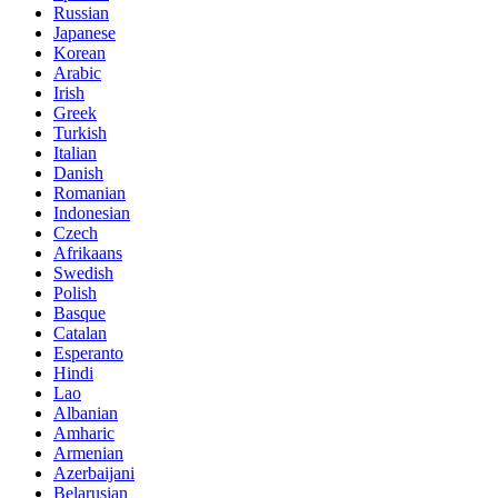
Russian
Japanese
Korean
Arabic
Irish
Greek
Turkish
Italian
Danish
Romanian
Indonesian
Czech
Afrikaans
Swedish
Polish
Basque
Catalan
Esperanto
Hindi
Lao
Albanian
Amharic
Armenian
Azerbaijani
Belarusian